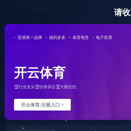
欢迎光临驰通达官网！
首页
关于我们
产品中心