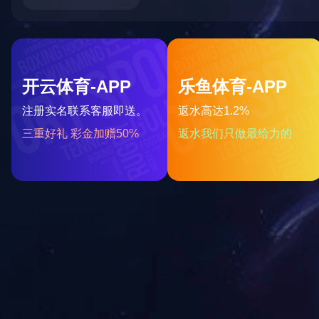
荣誉资质
质量体系
生产基地
研发体系
MILAN.COM-米兰(中国)
MILAN.COM-米兰(中国)
全国免费服务热线：400-6288-007
公司电话：0755-2788 9940
企业邮箱：info@yl007.com
公司地址：深圳市宝安区宝石西路108
号二号楼6楼
手机 ：186 8875 7638 熊总监