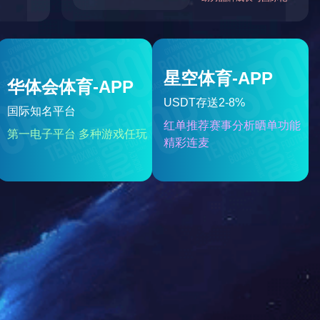
在
线
客