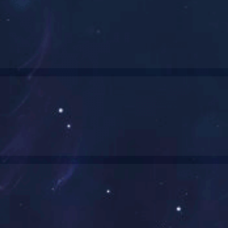
磁开关入侵探测器-中国公共安全产
时间：2021-10-02 03:15:34
点击