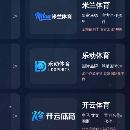
您的位置：
关于我们
»
荣誉资质
品认证证书
：
0
次