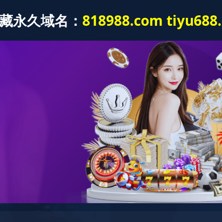
ODM/OEM
新闻资讯
服务支持