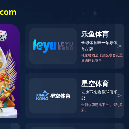
|
|
|
网站地图
|
全国咨询热线：
400-6288-007
采购需求
MILAN.COM-米兰(中国)