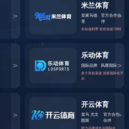
您的位置：
ODM/OEM
 OEM需求