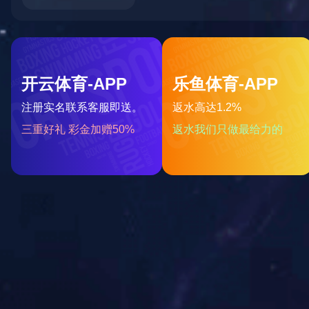
新闻资讯
服务支持
采购需求
MILAN.COM-米兰(中国)
MILAN.COM-米兰(中国)
MILAN.COM-米兰(中国)
全国免费服务热线：400-6288-007
公司电话：0755-2788 9940
企业邮箱：info@yl007.com
公司地址：深圳市宝安区石岩街道建
兴路海谷科技大厦T4栋7楼
手机 ：186 8875 7638 熊总监