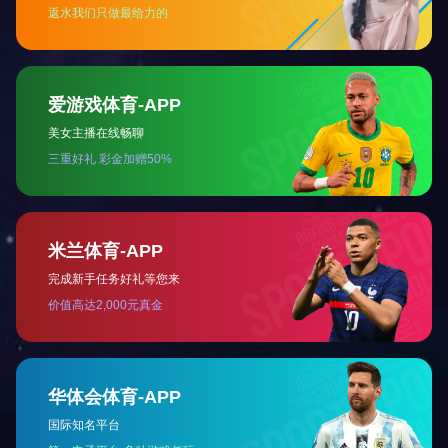
NB气感支持报警联动燃气电磁阀
NB可燃气体探测器
一旦报警，一般情况下应直接联动关断燃气供应
的阀门，如果采用用户自己不能复位的阀门，一旦用气时不慎导致
报警器报警而联动关断了供气阀门，必须得等专业人员来复位;建议
用户安装电动阀,防止燃气的大面积泄漏。