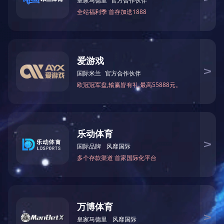
首先确定所需检测的气体比空气重或比空气轻， 比空气重的气体：
液化石油气等；比空气轻的气体：天然气、人工煤气、沼气等。
根据燃气的轻重在合适的地方安装探测器。探测比空气重的气体
时：安装于高出地面0.3 &ndash; 1.0米， 距气源半径1.5 米内；探测
比空气轻的气体时： 安装于低于天花板0.3 - 1 . 0 米，距气源半径1.5
米内。
先安装螺丝固定于墙壁上，再挂上探测器。
家庭安装时还应注意，安装位置不能离燃气炉具太近，以免探测器
受到炉具火焰的烘烤；不能安装在油烟大的地方，以免引起误报警
或导致探测器的进气孔进气不畅，从而影响探测器的感应灵敏度；
也不能安装于排气扇、门窗边与浴室水汽较大处。
警情如何处理？
当环境空气中一氧化碳浓度值达到或超过报警设定浓度值时，探测