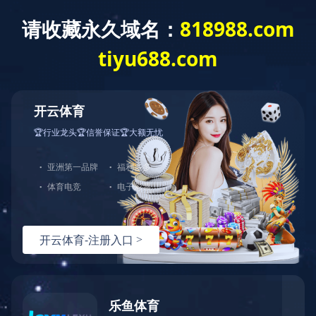
荣誉资质
家用可燃气体探测器检测报告
时间：2021-10-02 01:25:19
点击：
0
次