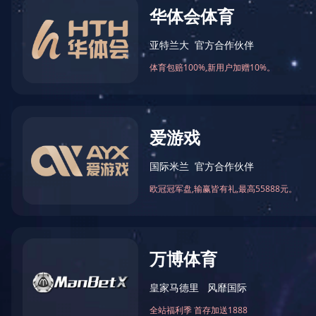
荣誉资质
关于我们
公司简介
企业文化
发展历程