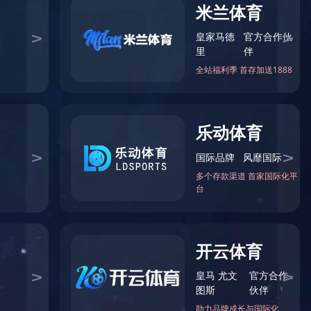
您的位置：
关于我们
»
荣誉资质
：
0
次