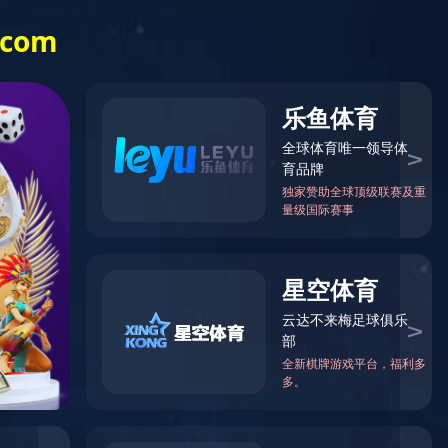
|
|
|
网站地图
|
全国咨询热线：
400-6288-007
采购需求
MILAN.COM-米兰(中国)