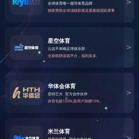
涂鸦ZIGBEE无线智能门磁 门窗防盗报警器 MC-01ZT
无线/有线卷铁门磁 MC-T01/YT01
无线自发电门铃 远距离无需电池老人求助呼叫器ML-A2
联系电话：400-6288-007
销售热线：186 8875 7638 熊总监
公司邮箱：info@yl007.com
公司地址：深圳市宝安区石岩街道建兴路海谷科技大厦T4栋7楼
Copyright© 1998-2025 MILAN.COM-米兰(中国)
备案号：