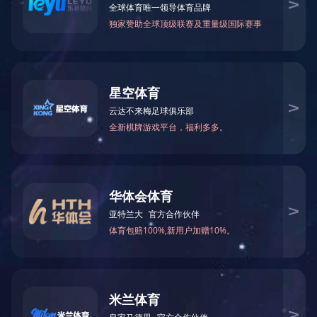
WiFi水浸传感探测器厨房机房仓库漏水报警器SR-W04
无线水浸探测器溢水提醒SW-01
联系电话：400-6288-007
销售热线：186 8875 7638 熊总监
公司邮箱：info@yl007.com
公司地址：深圳市宝安区石岩街道建兴路海谷科技大厦T4栋7楼
Copyright© 1998-2025 MILAN.COM-米兰(中国)
备案号：